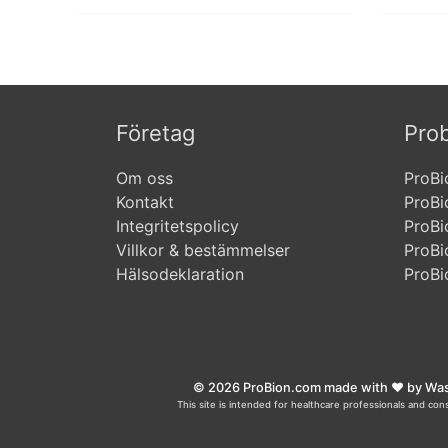
Företag
Prob
Om oss
ProBi
Kontakt
ProBi
Integritetspolicy
ProBi
Villkor & bestämmelser
ProBi
Hälsodeklaration
ProBi
© 2026 ProBion.com made with ❤️ by Wasa
This site is intended for healthcare professionals and con