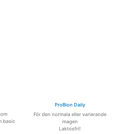
ProBion Daily
 som
För den normala eller varierande
h basic
magen
Laktosfri!