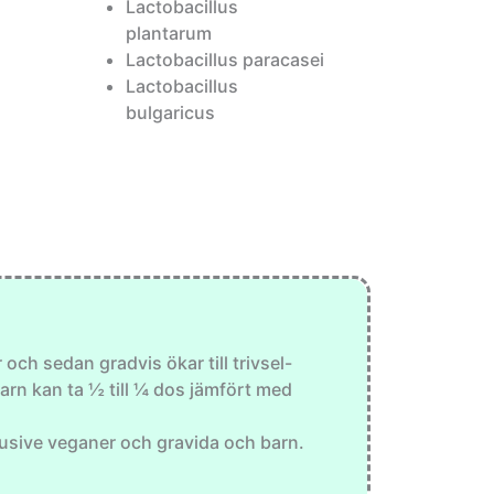
Lactobacillus
plantarum
Lactobacillus paracasei
Lactobacillus
bulgaricus
ch sedan gradvis ökar till trivsel-
barn kan ta ½ till ¼ dos jämfört med
nklusive veganer och gravida och barn.