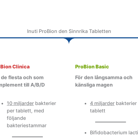
Inuti ProBion den Sinnrika Tabletten
Bion Clinica
ProBion Basic
 de flesta och som
För den långsamma och
plement till A/B/D
känsliga magen
10 miljarder
bakterier
4 miljarder
bakterier
per tablett, med
tablett
följande
bakteriestammar
Bifidobacterium lact