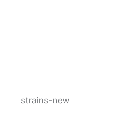
Hoppa
till
innehåll
strains-new