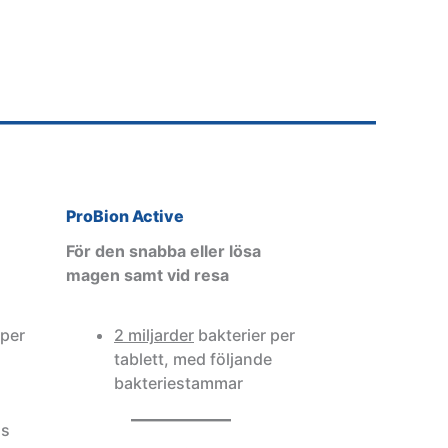
ProBion Active
För den snabba eller lösa
magen samt vid resa
 per
2 miljarder
bakterier per
tablett, med följande
bakteriestammar
is