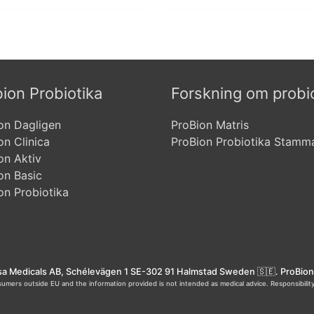
ion Probiotika
Forskning om probi
on Dagligen
ProBion Matris
on Clinica
ProBion Probiotika Stamm
on Aktiv
on Basic
on Probiotika
 Medicals AB, Schélevägen 1 SE-302 91 Halmstad Sweden 🇸🇪. ProBion 
sumers outside EU and the information provided is not intended as medical advice. Responsibility